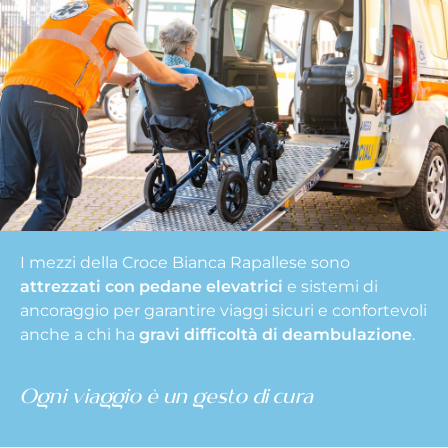
I mezzi della Croce Bianca Rapallese sono
attrezzati con pedane elevatrici
e sistemi di
ancoraggio per garantire viaggi sicuri e confortevoli
anche a chi ha
gravi difficoltà di deambulazione
.
Ogni viaggio è un gesto di cura